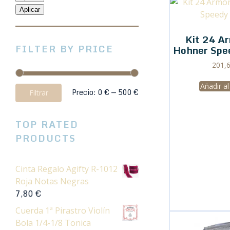
Aplicar
Kit 24 A
FILTER BY PRICE
Hohner Spe
201,
Añadir al
Precio
Precio
Precio:
0 €
—
500 €
Filtrar
mínimo
máximo
TOP RATED
PRODUCTS
Cinta Regalo Agifty R-1012
Roja Notas Negras
7,80
€
Cuerda 1ª Pirastro Violín
Bola 1/4-1/8 Tonica