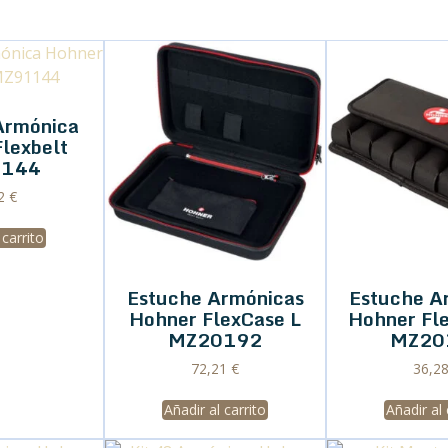
Armónica
lexbelt
144
32
€
 carrito
Estuche Armónicas
Estuche A
Hohner FlexCase L
Hohner Fl
MZ20192
MZ20
72,21
€
36,2
Añadir al carrito
Añadir al 