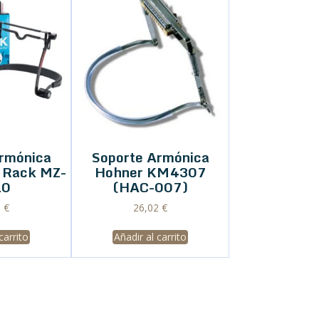
rmónica
Soporte Armónica
 Rack MZ-
Hohner KM4307
10
(HAC-007)
0
€
26,02
€
carrito
Añadir al carrito