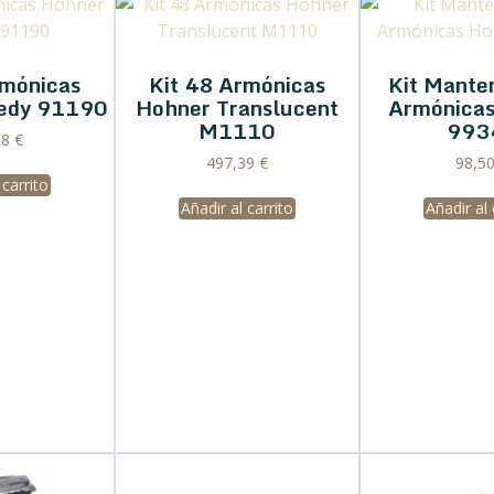
rmónicas
Kit 48 Armónicas
Kit Mante
edy 91190
Hohner Translucent
Armónicas
M1110
993
68
€
497,39
€
98,5
 carrito
Añadir al carrito
Añadir al 