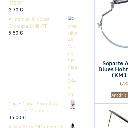
312761
3,70
€
Armonika 48 Voces
Cromada 2448-PT
5,50
€
Soporte 
Blues Hoh
(KM1
17,
Añadir al
Caja 5 Cañas Saxo Alto
Gonzalez Malbec 2
15,00
€
Aceite Bore Oil Superslick