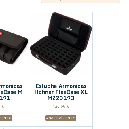
rmónicas
Estuche Armónicas
exCase M
Hohner FlexCase XL
191
MZ20193
8
€
120,66
€
carrito
Añadir al carrito