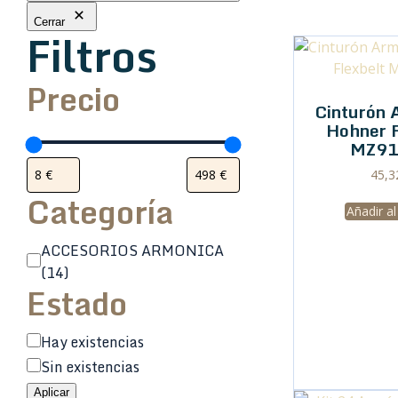
Cerrar
Filtros
Precio
Cinturón 
Hohner F
MZ91
45,
Categoría
Añadir al
Categoría
ACCESORIOS ARMONICA
(14)
Estado
Estado
Hay existencias
Sin existencias
Aplicar