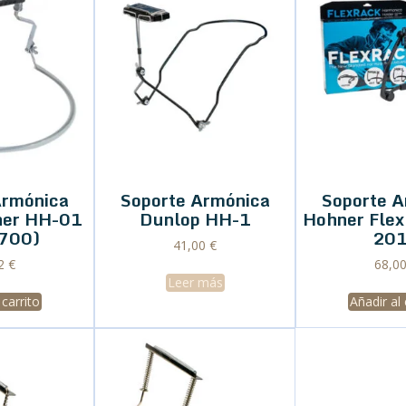
Armónica
Soporte Armónica
Soporte A
ner HH-01
Dunlop HH-1
Hohner Flex
700)
20
41,00
€
42
€
68,0
Leer más
 carrito
Añadir al 