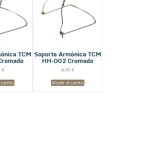
mónica TCM
Soporte Armónica TCM
Cromado
HH-002 Cromado
0
€
8,90
€
 carrito
Añadir al carrito