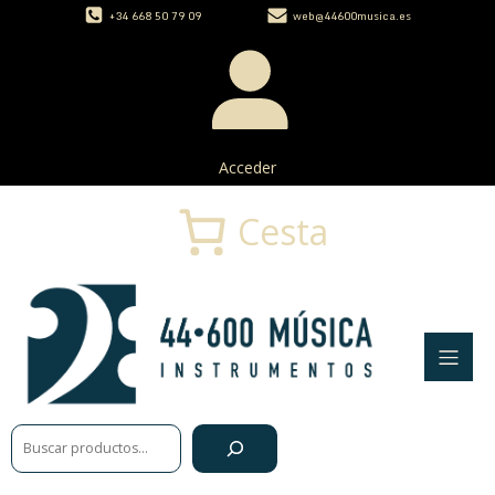
+34 668 50 79 09
web@44600musica.es
Acceder
Cesta
Buscar