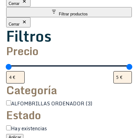
Cerrar
Filtrar productos
Cerrar
Filtros
Precio
Categoría
Categoría
ALFOMBRILLAS ORDENADOR
(3)
Estado
Estado
Hay existencias
Aplicar