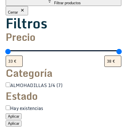
Filtrar productos
Cerrar
Filtros
Precio
Categoría
Categoría
ALMOHADILLAS 1/4
(7)
Estado
Estado
Hay existencias
Aplicar
Aplicar