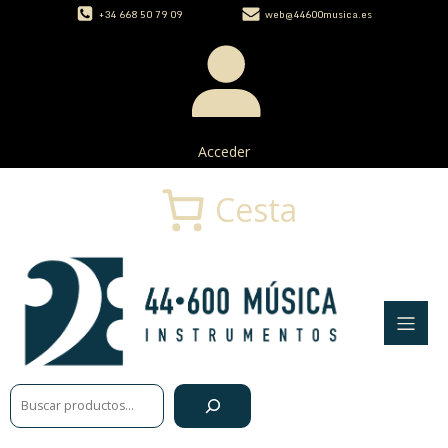
+34 668 50 79 09
web@44600musica.es
Acceder
Cesta
Buscar