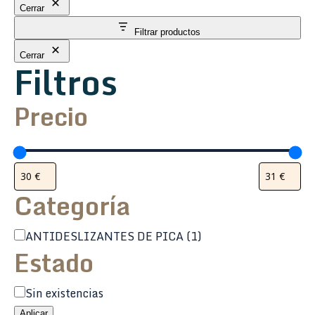
Cerrar
Filtrar productos
Cerrar
Filtros
Precio
Categoría
Categoría
ANTIDESLIZANTES DE PICA
(1)
Estado
Estado
Sin existencias
Aplicar