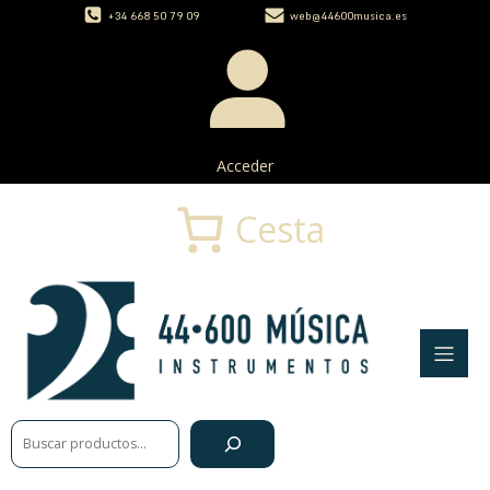
+34 668 50 79 09
web@44600musica.es
Acceder
Cesta
Buscar