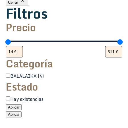
Cerrar
Filtros
Precio
Categoría
Categoría
BALALAIKA
(4)
Estado
Estado
Hay existencias
Aplicar
Aplicar