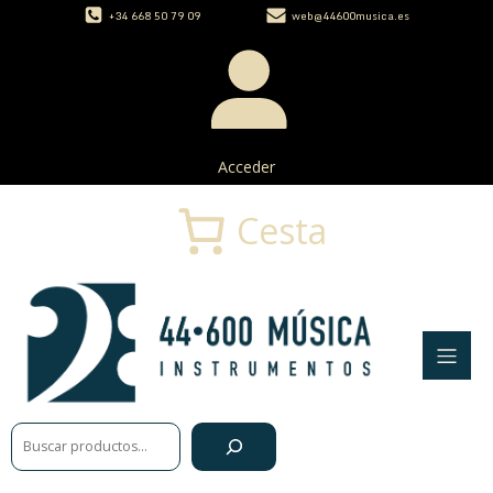
+34 668 50 79 09
web@44600musica.es
Acceder
Cesta
Buscar