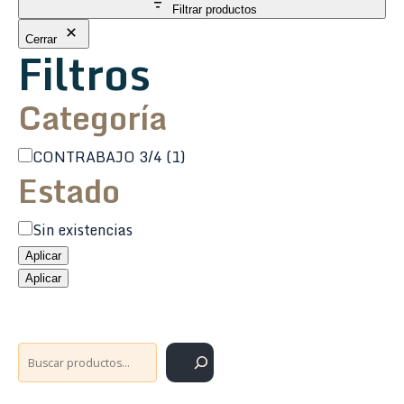
Filtrar productos
Cerrar
Filtros
Categoría
Categoría
CONTRABAJO 3/4
(1)
Estado
Estado
Sin existencias
Aplicar
Aplicar
Buscar