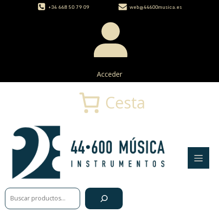
+34 668 50 79 09
web@44600musica.es
Acceder
Cesta
Buscar