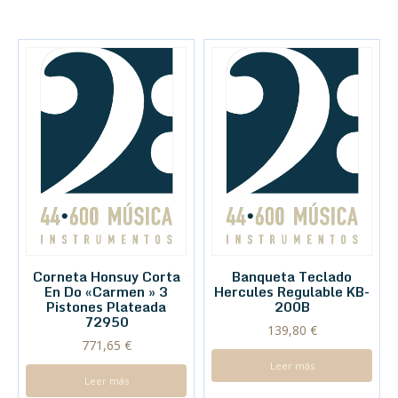
Corneta Honsuy Corta
Banqueta Teclado
En Do «Carmen » 3
Hercules Regulable KB-
Pistones Plateada
200B
72950
139,80
€
771,65
€
Leer más
Leer más