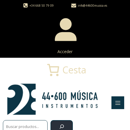
+34 668 50 79 09
info@44600musica.es
Acceder
Cesta
Buscar