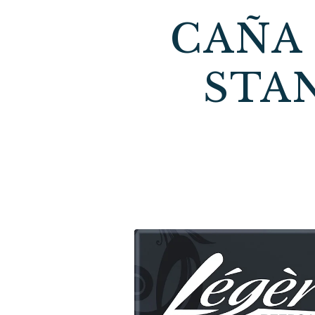
CAÑA 
STA