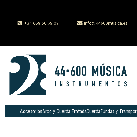
+34 668 50 79 09
info@44600musica.es
Accesorios
Arco y Cuerda Frotada
Cuerda
Fundas y Transpor