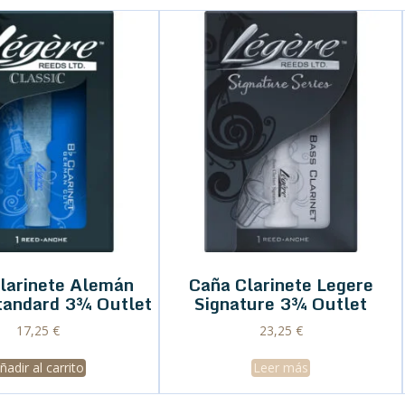
larinete Alemán
Caña Clarinete Legere
tandard 3¾ Outlet
Signature 3¾ Outlet
17,25
€
23,25
€
ñadir al carrito
Leer más