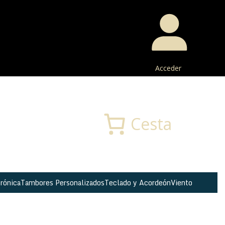
Acceder
Buscar
Cesta
rónica
Tambores Personalizados
Teclado y Acordeón
Viento