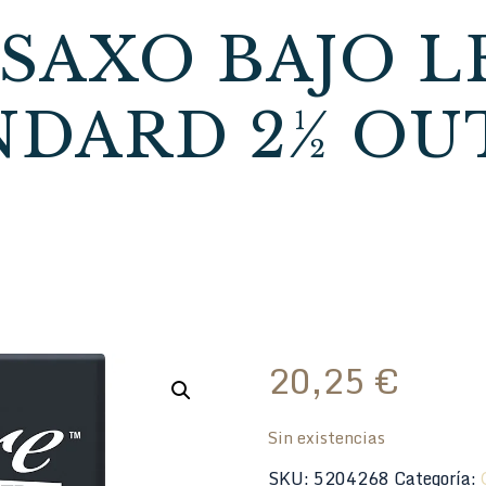
SAXO BAJO 
NDARD 2½ OU
20,25
€
Sin existencias
SKU:
5204268
Categoría: