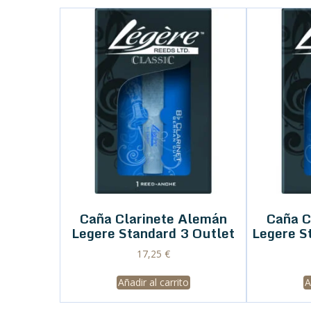
Caña Clarinete Alemán
Caña C
Legere Standard 3 Outlet
Legere S
17,25
€
Añadir al carrito
A