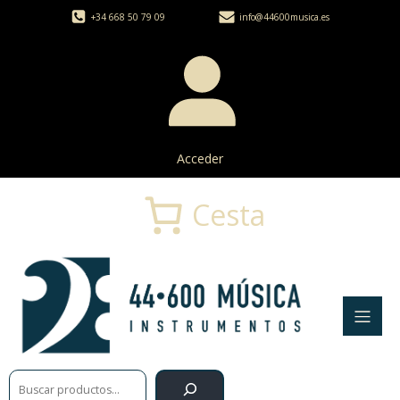
+34 668 50 79 09
info@44600musica.es
Acceder
Cesta
Buscar