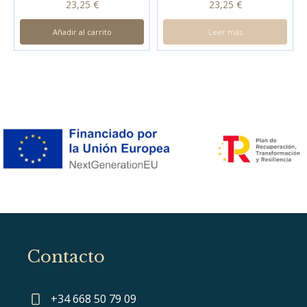
23,25
€
23,25
€
Añadir al carrito
Leer más
Contacto
+34 668 50 79 09