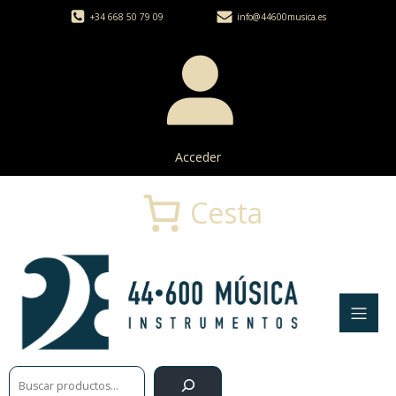
+34 668 50 79 09
info@44600musica.es
Acceder
Cesta
Buscar