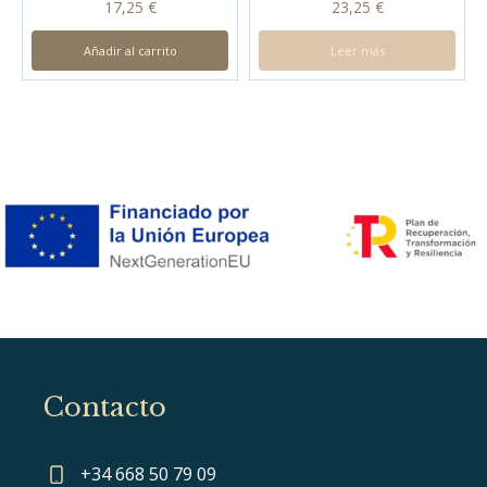
17,25
€
23,25
€
Añadir al carrito
Leer más
Contacto
+34 668 50 79 09