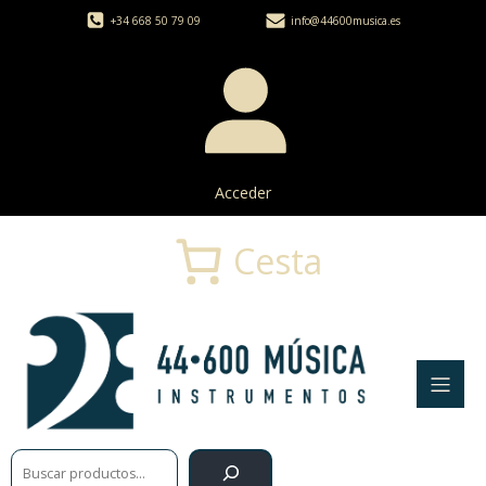
+34 668 50 79 09
info@44600musica.es
Acceder
Cesta
Buscar