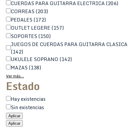
CUERDAS PARA GUITARRA ELECTRICA
(206)
CORREAS
(203)
PEDALES
(172)
OUTLET LEGERE
(157)
SOPORTES
(150)
JUEGOS DE CUERDAS PARA GUITARRA CLASICA
(142)
UKULELE SOPRANO
(142)
MAZAS
(138)
Ver más…
Estado
Estado
Hay existencias
Sin existencias
Aplicar
Aplicar