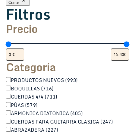
Cerrar
Filtros
Precio
Categoría
Categoría
PRODUCTOS NUEVOS
(993)
BOQUILLAS
(716)
CUERDAS 4/4
(711)
PÚAS
(579)
ARMONICA DIATONICA
(405)
CUERDAS PARA GUITARRA CLASICA
(247)
ABRAZADERA
(227)