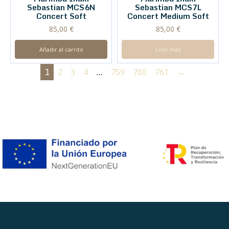
Sebastian MCS6N
Sebastian MCS7L
Concert Soft
Concert Medium Soft
85,00
€
85,00
€
Añadir al carrito
Leer más
1
…
2
3
4
759
760
761
→