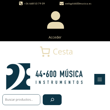
+34 668 50 79 09
web@44600musica.es
Acceder
Cesta
Buscar