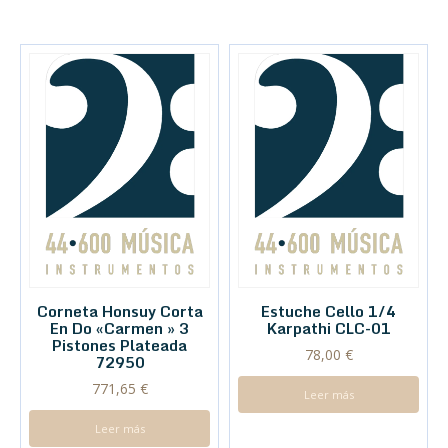
Corneta Honsuy Corta
Estuche Cello 1/4
En Do «Carmen » 3
Karpathi CLC-01
Pistones Plateada
78,00
€
72950
771,65
€
Leer más
Leer más