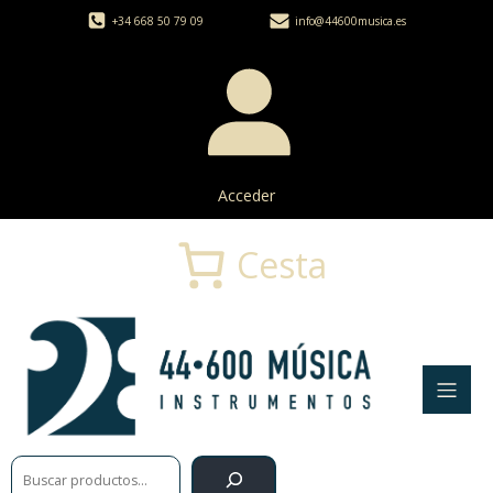
+34 668 50 79 09
info@44600musica.es
Acceder
Cesta
Buscar