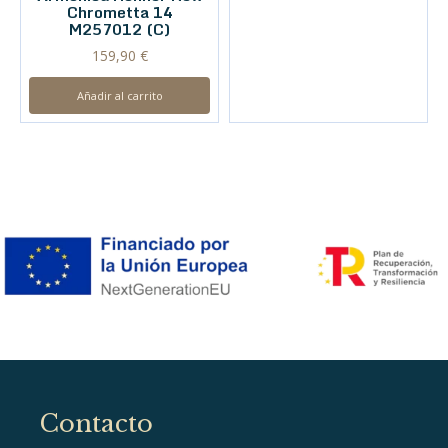
Chrometta 14
M257012 (C)
159,90
€
Añadir al carrito
Contacto