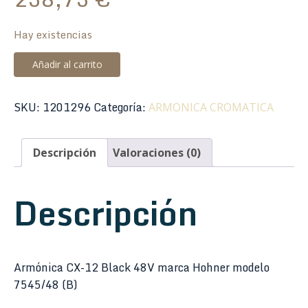
Hay existencias
Armónica
Añadir al carrito
Hohner
CX-
SKU:
1201296
Categoría:
ARMONICA CROMATICA
12
Black
48V
Descripción
Valoraciones (0)
7545/48
(B)
Descripción
cantidad
Armónica CX-12 Black 48V marca Hohner modelo
7545/48 (B)