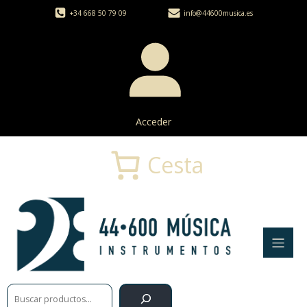
+34 668 50 79 09
info@44600musica.es
Acceder
Cesta
Buscar