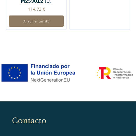
M253012 (C)
114,72
€
Añadir al carrito
Contacto