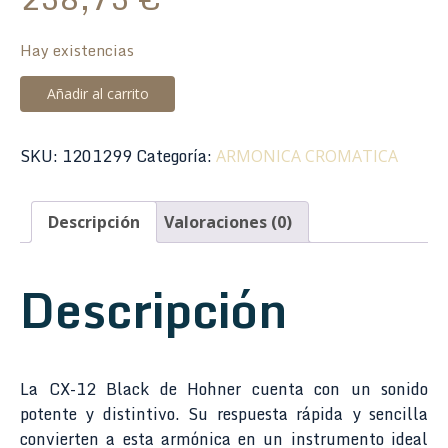
Hay existencias
Armónica
Añadir al carrito
Hohner
CX-
SKU:
1201299
Categoría:
ARMONICA CROMATICA
12
Black
48V
Descripción
Valoraciones (0)
7545/48
(E)
Descripción
cantidad
La CX-12 Black de Hohner cuenta con un sonido
potente y distintivo. Su respuesta rápida y sencilla
convierten a esta armónica en un instrumento ideal