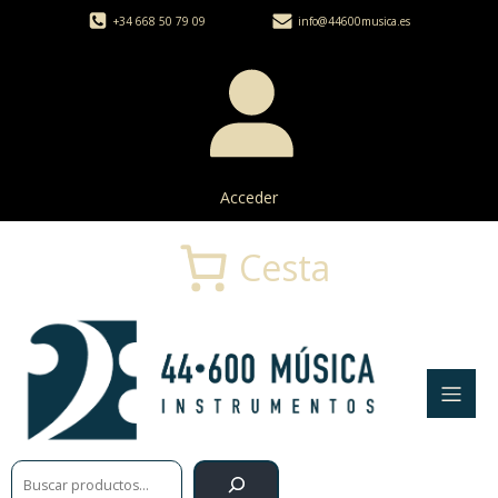
+34 668 50 79 09
info@44600musica.es
Acceder
Cesta
Buscar