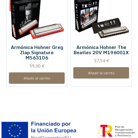
Armónica Hohner Greg
Armónica Hohner The
Zlap Signature
Beatles 20V M196001X
M563106
57,54
€
59,00
€
Añadir al carrito
Añadir al carrito