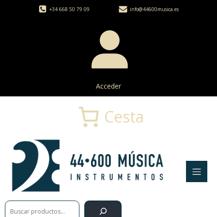
+34 668 50 79 09
info@44600musica.es
Acceder
Cesta
Buscar