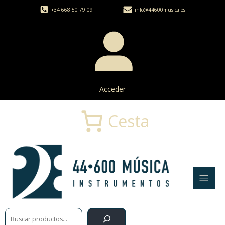
+34 668 50 79 09
info@44600musica.es
Acceder
Cesta
Buscar