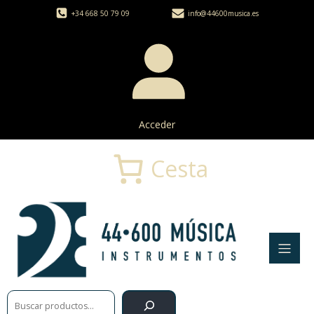
+34 668 50 79 09
info@44600musica.es
Acceder
Cesta
Buscar