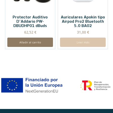
Protector Auditivo
Auriculares Apokin tipo
D’Addario PW-
Airpod Pro2 Bluetooth
DBUDHP01 dBuds
5.0 BA02
62,52
€
31,00
€
Añadir al carrito
Leer más