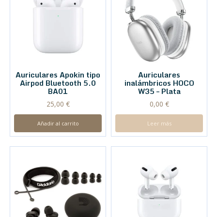
Auriculares Apokin tipo
Auriculares
Airpod Bluetooth 5.0
inalámbricos HOCO
BA01
W35 – Plata
25,00
€
0,00
€
Añadir al carrito
Leer más