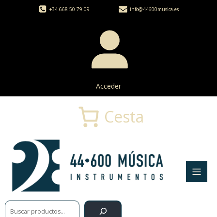
+34 668 50 79 09
info@44600musica.es
Acceder
Cesta
Buscar