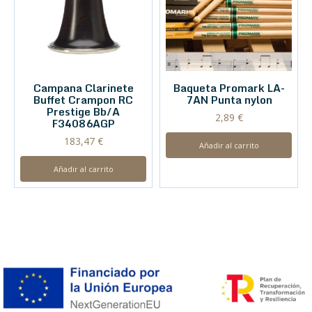
Campana Clarinete
Baqueta Promark LA-
Buffet Crampon RC
7AN Punta nylon
Prestige Bb/A
2,89
€
F34086AGP
183,47
€
Añadir al carrito
Añadir al carrito