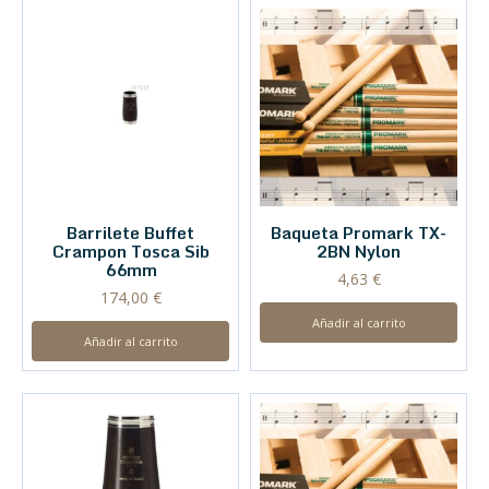
Barrilete Buffet
Baqueta Promark TX-
Crampon Tosca Sib
2BN Nylon
66mm
4,63
€
174,00
€
Añadir al carrito
Añadir al carrito