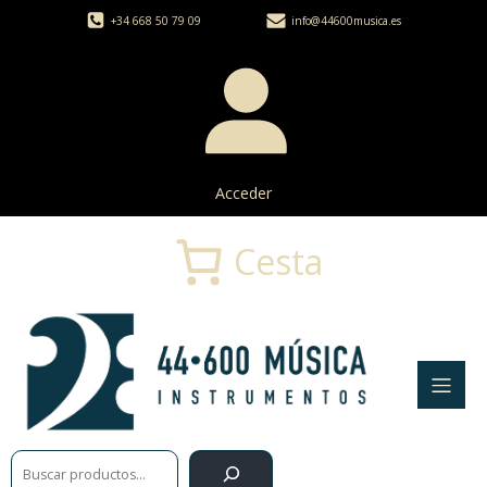
+34 668 50 79 09
info@44600musica.es
Acceder
Cesta
Buscar