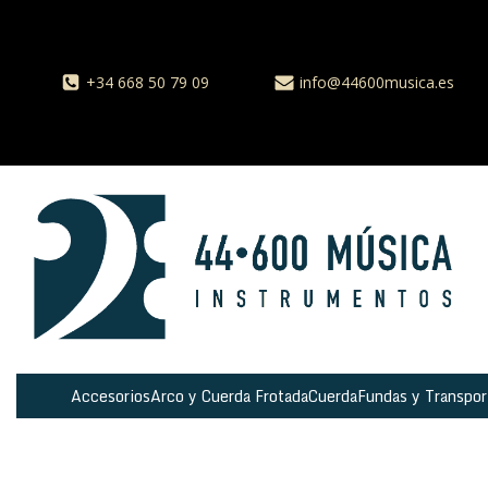
+34 668 50 79 09
info@44600musica.es
Accesorios
Arco y Cuerda Frotada
Cuerda
Fundas y Transpor