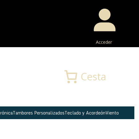
Acceder
Buscar
Cesta
rónica
Tambores Personalizados
Teclado y Acordeón
Viento