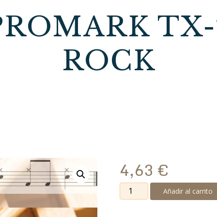
ROMARK TX-
ROCK
4,63
€
Baqueta
Añadir al carrito
Promark
TX-