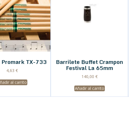
 Promark TX-733
Barrilete Buffet Crampon
Festival La 65mm
4,63
€
140,00
€
ñadir al carrito
Añadir al carrito