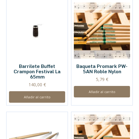
Barrilete Buffet
Baqueta Promark PW-
Crampon Festival La
5AN Roble Nylon
65mm
5,79
€
140,00
€
Añadir al carrito
Añadir al carrito