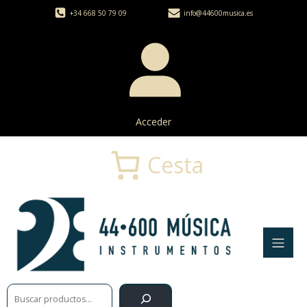
+34 668 50 79 09
info@44600musica.es
Acceder
Cesta
Buscar