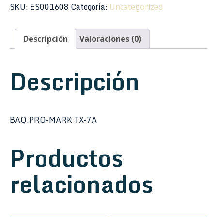
7AW
SKU:
ES001608
Categoría:
Uncategorized
cantidad
Descripción
Valoraciones (0)
Descripción
BAQ.PRO-MARK TX-7A
Productos
relacionados