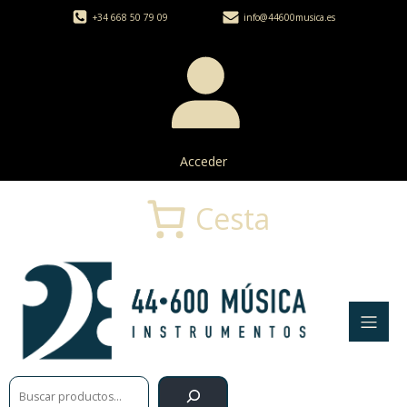
+34 668 50 79 09
info@44600musica.es
Acceder
Cesta
Buscar