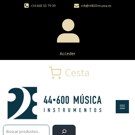
+34 668 50 79 09
info@44600musica.es
Acceder
Cesta
Buscar