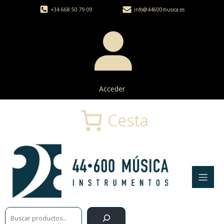
+34 668 50 79 09
info@44600musica.es
Acceder
Cesta
Buscar