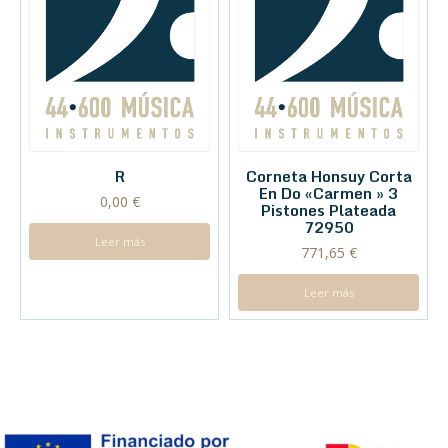
R
Corneta Honsuy Corta
En Do «Carmen » 3
0,00
€
Pistones Plateada
72950
Leer más
771,65
€
Leer más