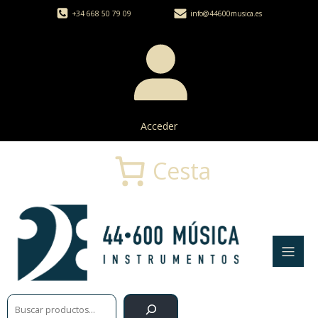
+34 668 50 79 09
info@44600musica.es
Acceder
Cesta
Buscar