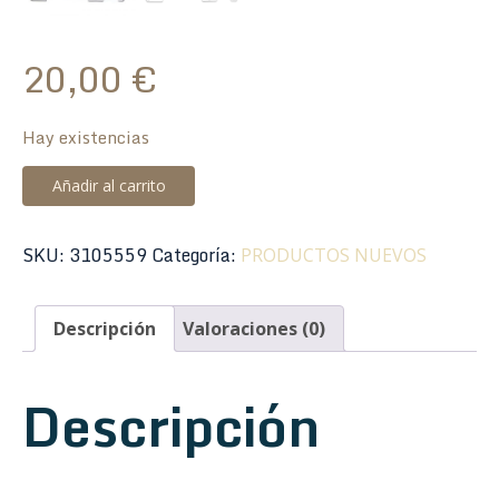
20,00
€
Hay existencias
Golpeador
Añadir al carrito
3
Capas
SKU:
3105559
Categoría:
PRODUCTOS NUEVOS
Jet
Guitars
Telecaster
Descripción
Valoraciones (0)
S/S
PT300-
Descripción
WH
Blanco
cantidad