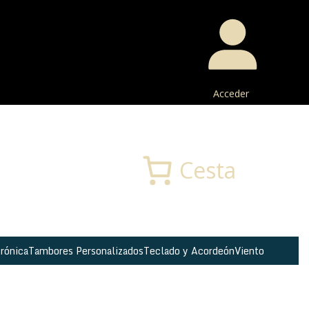
Acceder
Buscar
Cesta
rónica
Tambores Personalizados
Teclado y Acordeón
Viento