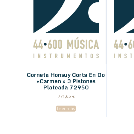
Corneta Honsuy Corta En Do
«Carmen » 3 Pistones
Plateada 72950
771,65
€
Leer más