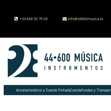
+34 668 50 79 09
info@44600musica.es
Accesorios
Arco y Cuerda Frotada
Cuerda
Fundas y Transpor