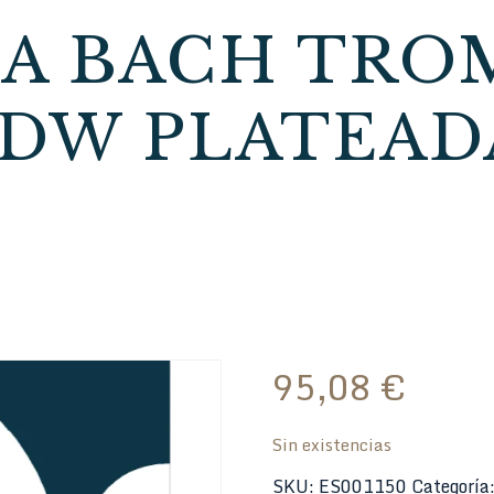
A BACH TROM
7DW PLATEAD
95,08
€
Sin existencias
SKU:
ES001150
Categoría