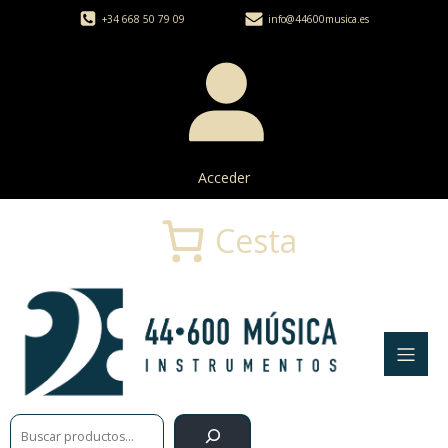
+34 668 50 79 09
info@44600musica.es
Acceder
Cesta
Buscar