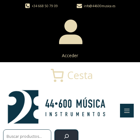
+34 668 50 79 09
info@44600musica.es
Acceder
Cesta
Buscar