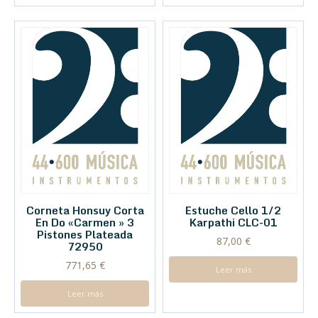
Corneta Honsuy Corta
Estuche Cello 1/2
En Do «Carmen » 3
Karpathi CLC-01
Pistones Plateada
87,00
€
72950
771,65
€
Leer más
Leer más