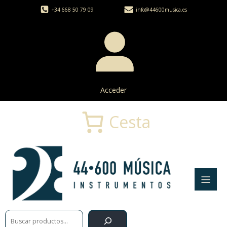
+34 668 50 79 09
info@44600musica.es
Acceder
Cesta
Buscar