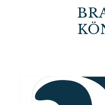
BR
KÖ