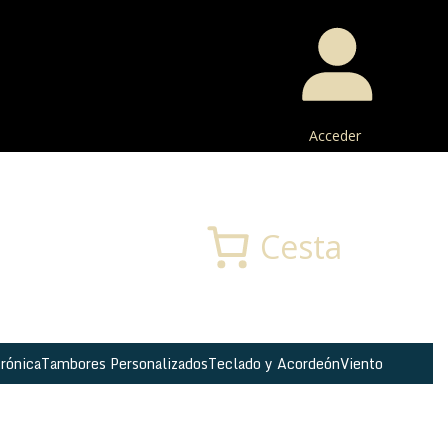
Acceder
Buscar
Cesta
rónica
Tambores Personalizados
Teclado y Acordeón
Viento