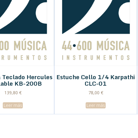
 Teclado Hercules
Estuche Cello 1/4 Karpathi
lable KB-200B
CLC-01
139,80
€
78,00
€
Leer más
Leer más