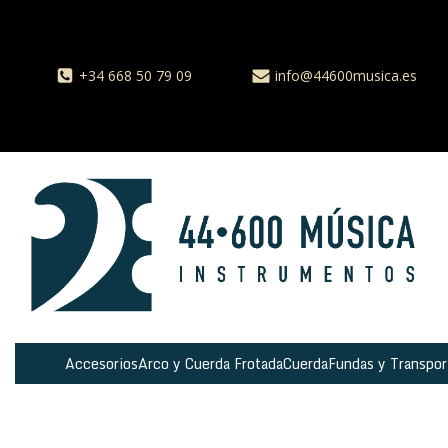
+34 668 50 79 09
info@44600musica.es
Accesorios
Arco y Cuerda Frotada
Cuerda
Fundas y Transpor