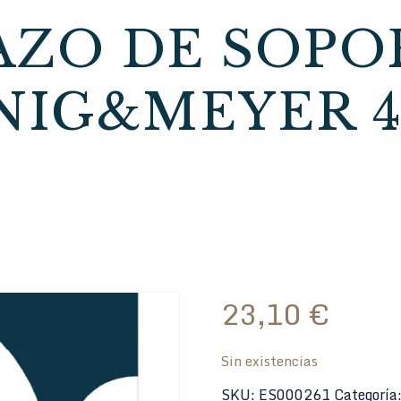
AZO DE SOPO
NIG&MEYER 44
23,10
€
Sin existencias
SKU:
ES000261
Categoría