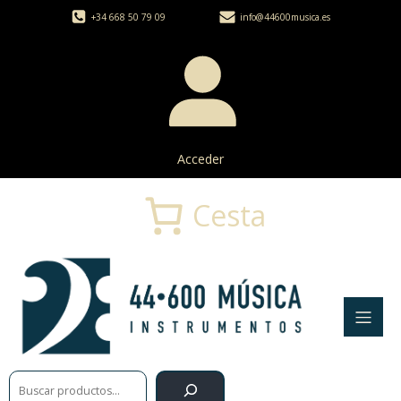
+34 668 50 79 09
info@44600musica.es
Acceder
Cesta
Buscar