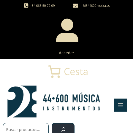
+34 668 50 79 09
info@44600musica.es
Acceder
Cesta
Buscar