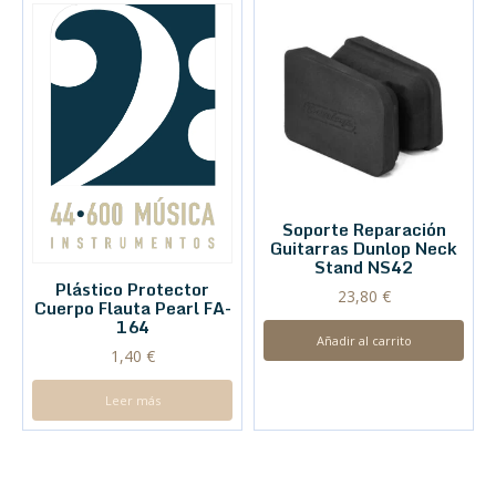
Soporte Reparación
Guitarras Dunlop Neck
Stand NS42
Plástico Protector
23,80
€
Cuerpo Flauta Pearl FA-
164
Añadir al carrito
1,40
€
Leer más