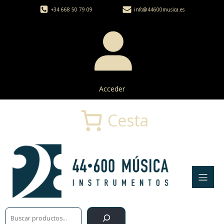
+34 668 50 79 09
info@44600musica.es
Acceder
Cesta
Buscar