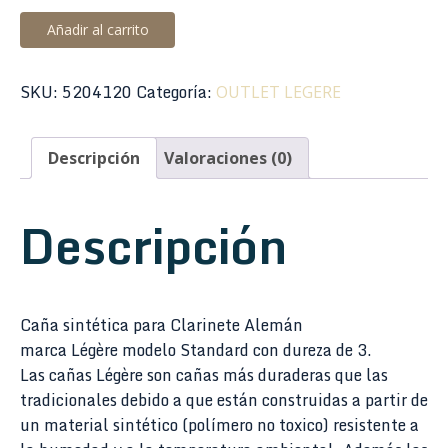
Caña
Añadir al carrito
Clarinete
Alemán
SKU:
5204120
Categoría:
OUTLET LEGERE
Legere
Standard
3
Descripción
Valoraciones (0)
Outlet
cantidad
Descripción
Caña sintética para Clarinete Alemán
marca Légère modelo Standard con dureza de 3.
Las cañas Légère son cañas más duraderas que las
tradicionales debido a que están construidas a partir de
un material sintético (polímero no toxico) resistente a