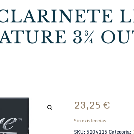
CLARINETE 
ATURE 3¾ O
23,25
€
Sin existencias
SKU:
5204115
Categoría: