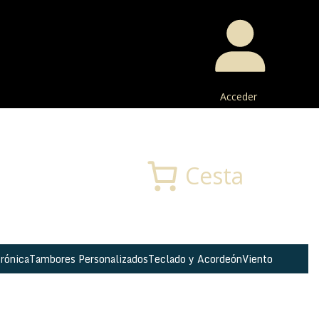
Acceder
Buscar
Cesta
rónica
Tambores Personalizados
Teclado y Acordeón
Viento