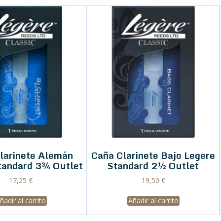
larinete Alemán
Caña Clarinete Bajo Legere
tandard 3¾ Outlet
Standard 2½ Outlet
17,25
€
19,50
€
ñadir al carrito
Añadir al carrito