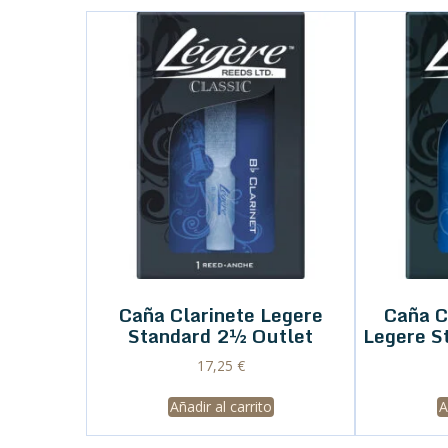
Caña Clarinete Legere
Caña C
Standard 2½ Outlet
Legere S
17,25
€
Añadir al carrito
A