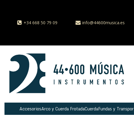
+34 668 50 79 09
info@44600musica.es
Accesorios
Arco y Cuerda Frotada
Cuerda
Fundas y Transpor