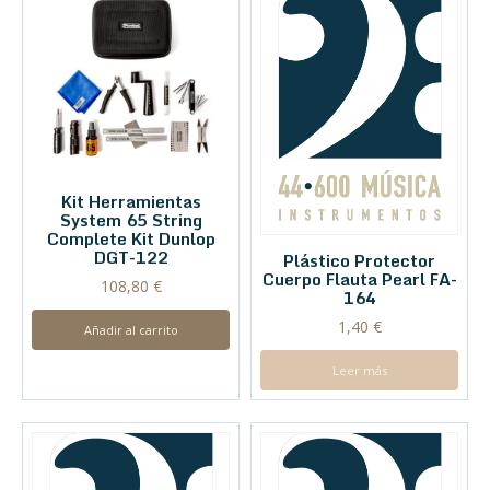
Kit Herramientas
System 65 String
Complete Kit Dunlop
DGT-122
Plástico Protector
Cuerpo Flauta Pearl FA-
108,80
€
164
1,40
€
Añadir al carrito
Leer más