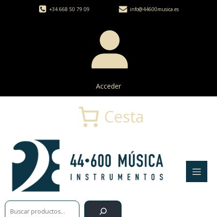
+34 668 50 79 09
info@44600musica.es
Acceder
Cesta
Buscar