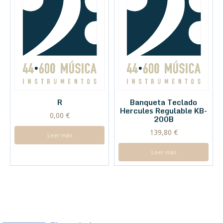
R
Banqueta Teclado
Hercules Regulable KB-
0,00
€
200B
139,80
€
Leer más
Leer más