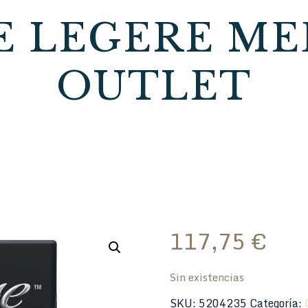
E LEGERE ME
OUTLET
117,75
€
Sin existencias
SKU:
5204235
Categoría: