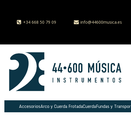
+34 668 50 79 09
info@44600musica.es
Accesorios
Arco y Cuerda Frotada
Cuerda
Fundas y Transpor