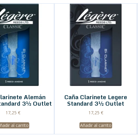
larinete Alemán
Caña Clarinete Legere
tandard 3½ Outlet
Standard 3½ Outlet
17,25
€
17,25
€
ñadir al carrito
Añadir al carrito