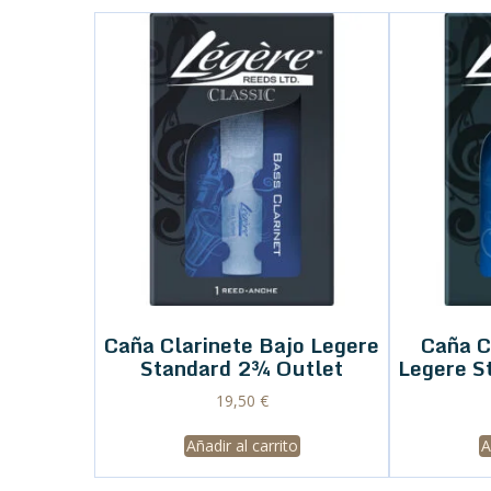
Caña Clarinete Bajo Legere
Caña C
Standard 2¾ Outlet
Legere S
19,50
€
Añadir al carrito
A