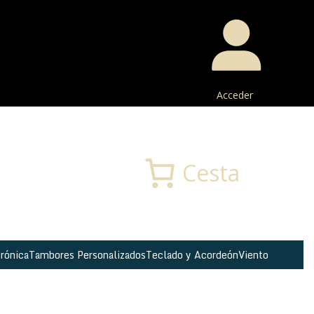
Acceder
Buscar
Cesta
rónica
Tambores Personalizados
Teclado y Acordeón
Viento