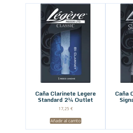
Caña Clarinete Legere
Caña C
Standard 2¼ Outlet
Sign
17,25
€
Añadir al carrito