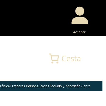
Acceder
Buscar
Cesta
rónica
Tambores Personalizados
Teclado y Acordeón
Viento