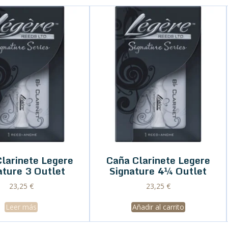
larinete Legere
Caña Clarinete Legere
ature 3 Outlet
Signature 4¼ Outlet
23,25
€
23,25
€
Leer más
Añadir al carrito