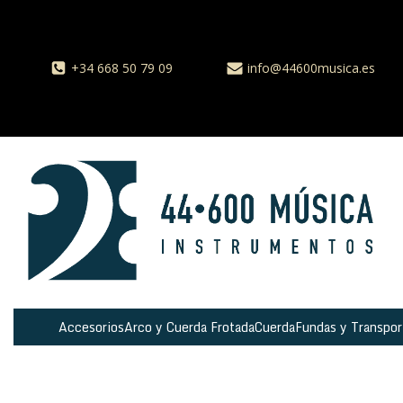
+34 668 50 79 09
info@44600musica.es
Accesorios
Arco y Cuerda Frotada
Cuerda
Fundas y Transpor