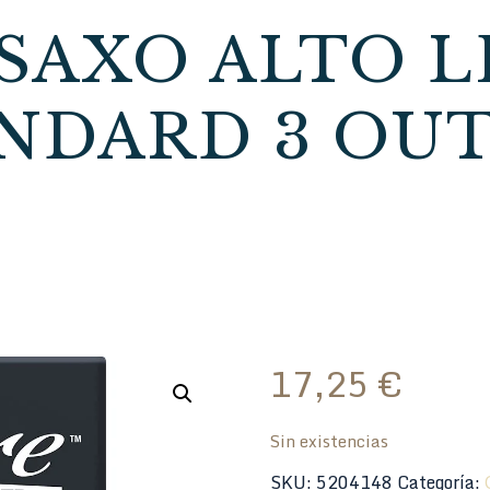
SAXO ALTO 
NDARD 3 OU
17,25
€
Sin existencias
SKU:
5204148
Categoría: