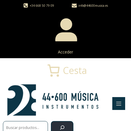
+34 668 50 79 09
info@44600musica.es
Acceder
Cesta
Buscar