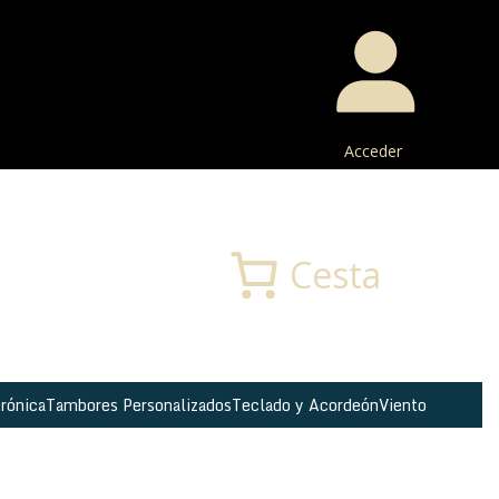
Acceder
Buscar
Cesta
rónica
Tambores Personalizados
Teclado y Acordeón
Viento