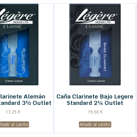
larinete Alemán
Caña Clarinete Bajo Legere
tandard 3½ Outlet
Standard 2¼ Outlet
17,25
€
19,50
€
ñadir al carrito
Añadir al carrito