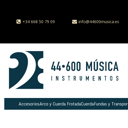
+34 668 50 79 09
info@44600musica.es
Accesorios
Arco y Cuerda Frotada
Cuerda
Fundas y Transpor