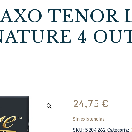
SAXO TENOR 
NATURE 4 OU
24,75
€
Sin existencias
SKU:
5204262
Categoría: