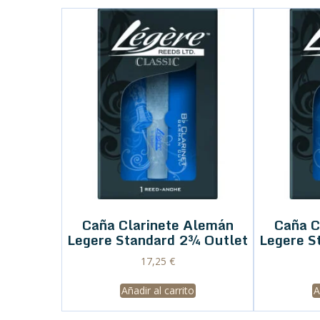
Caña Clarinete Alemán
Caña C
Legere Standard 2¾ Outlet
Legere S
17,25
€
Añadir al carrito
A