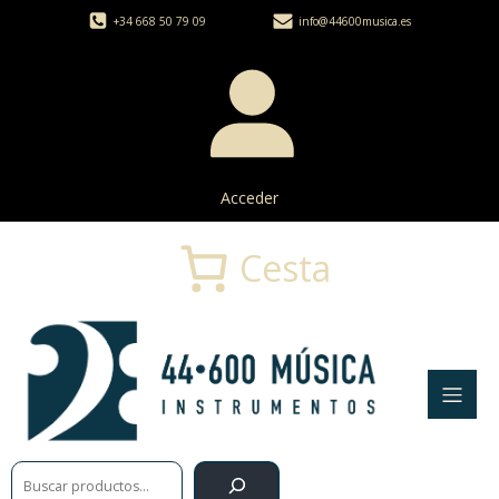
+34 668 50 79 09
info@44600musica.es
Acceder
Cesta
Buscar