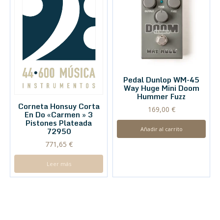
Pedal Dunlop WM-45
Way Huge Mini Doom
Hummer Fuzz
Corneta Honsuy Corta
169,00
€
En Do «Carmen » 3
Pistones Plateada
Añadir al carrito
72950
771,65
€
Leer más