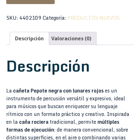
Pepote
Negra
SKU:
4402109
Categoría:
PRODUCTOS NUEVOS
Lunares
Rojos
cantidad
Descripción
Valoraciones (0)
Descripción
La
cañeta Pepote negra con lunares rojos
es un
instrumento de percusión versátil y expresivo, ideal
para músicos que buscan enriquecer su lenguaje
rítmico con un formato práctico y creativo. Inspirada
en la
caña rociera
tradicional, permite
múltiples
formas de ejecución
: de manera convencional, sobre
distintas superficies, en el aire o combinando varias