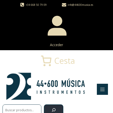
+34 668 50 79 09
info@44600musica.es
Acceder
Cesta
Buscar