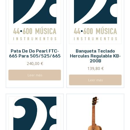
Pata De Do Pearl FTC-
Banqueta Teclado
665 Para 505/525/665
Hercules Regulable KB-
200B
240,00
€
139,80
€
Leer más
Leer más