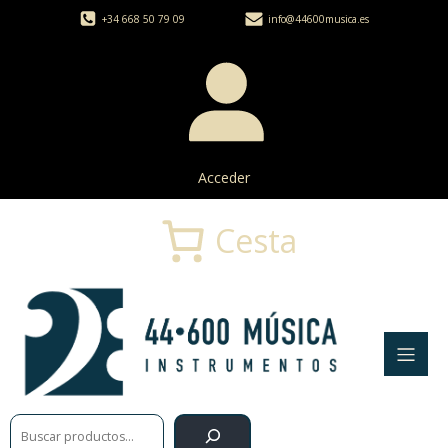
+34 668 50 79 09
info@44600musica.es
Acceder
Cesta
Buscar