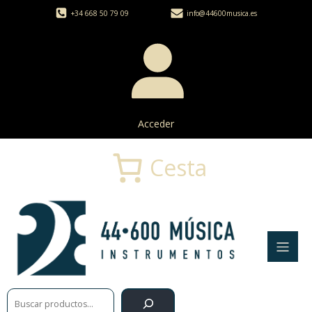
+34 668 50 79 09
info@44600musica.es
Acceder
Cesta
Buscar