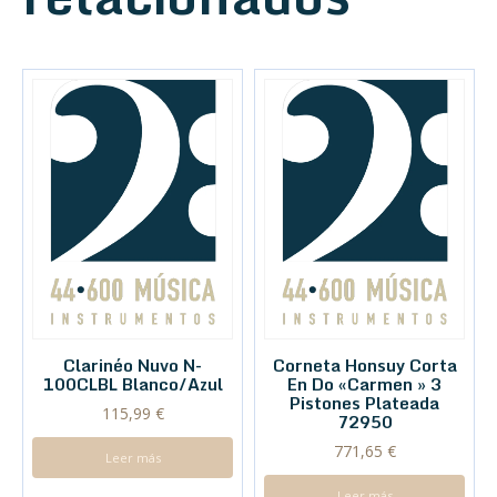
Clarinéo Nuvo N-
Corneta Honsuy Corta
100CLBL Blanco/Azul
En Do «Carmen » 3
Pistones Plateada
115,99
€
72950
771,65
€
Leer más
Leer más