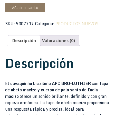
Cavaquinho
Añadir al carrito
Brasileiro
APC
SKU:
5307717
Categoría:
PRODUCTOS NUEVOS
BRO-
LUTHIER
cantidad
Descripción
Valoraciones (0)
Descripción
El
cavaquinho brasileño APC BRO-LUTHIER
con
tapa
de abeto macizo y cuerpo de palo santo de India
macizo
ofrece un sonido brillante, definido y con gran
riqueza armónica. La tapa de abeto macizo proporciona
una respuesta rápida y precisa, ideal para