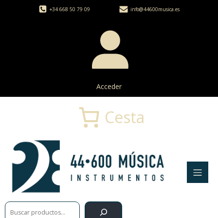
+34 668 50 79 09
info@44600musica.es
Acceder
Cesta
Buscar