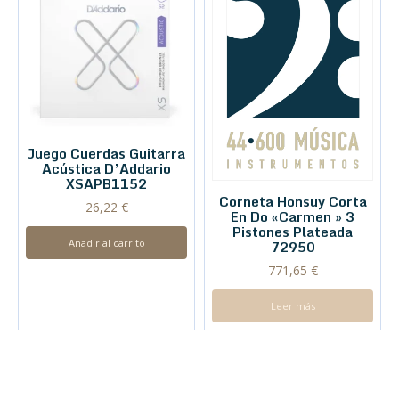
Juego Cuerdas Guitarra
Acústica D’Addario
XSAPB1152
Corneta Honsuy Corta
26,22
€
En Do «Carmen » 3
Pistones Plateada
Añadir al carrito
72950
771,65
€
Leer más