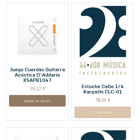
Juego Cuerdas Guitarra
Acústica D’Addario
XSAPB1047
Estuche Cello 1/4
26,22
€
Karpathi CLC-01
78,00
€
Añadir al carrito
Leer más