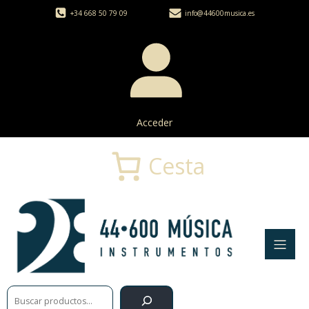
+34 668 50 79 09
info@44600musica.es
Acceder
Cesta
Buscar