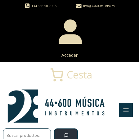
+34 668 50 79 09
info@44600musica.es
Acceder
Cesta
Buscar