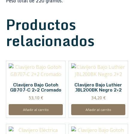
Peso total de 220 gramos.
Productos
relacionados
Clavijero Bajo Gotoh
Clavijero Bajo Luthier
GB707-C 2+2 Cromado
JBL200BK Negro 2+2
53,10
€
34,20
€
Añadir al carrito
Añadir al carrito