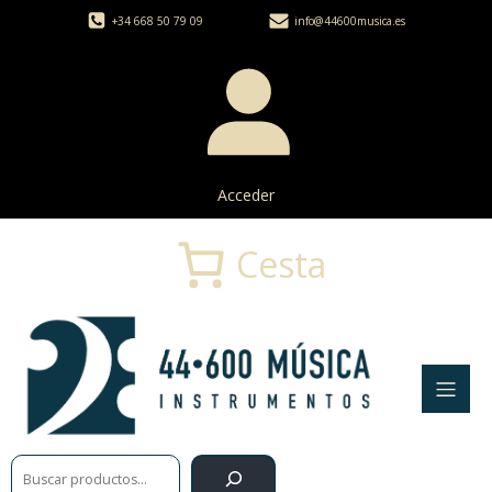
+34 668 50 79 09
info@44600musica.es
Acceder
Cesta
Buscar