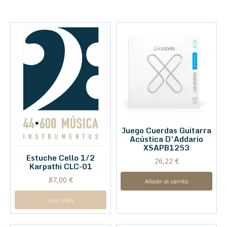
Juego Cuerdas Guitarra
Acústica D’Addario
XSAPB1253
Estuche Cello 1/2
26,22
€
Karpathi CLC-01
87,00
€
Añadir al carrito
Leer más