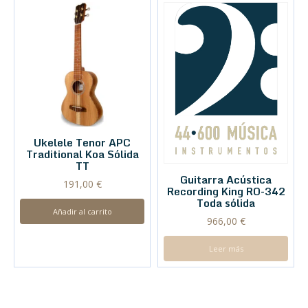
Ukelele Tenor APC
Traditional Koa Sólida
TT
Guitarra Acústica
191,00
€
Recording King RO-342
Toda sólida
Añadir al carrito
966,00
€
Leer más