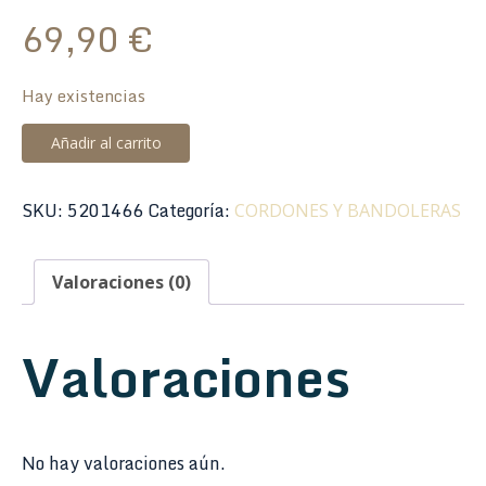
69,90
€
Hay existencias
Cordón
Añadir al carrito
Saxo
BG
SKU:
5201466
Categoría:
CORDONES Y BANDOLERAS
S-
43CSH
Arnés
Valoraciones (0)
Confort
Hombre
Valoraciones
XL
cantidad
No hay valoraciones aún.