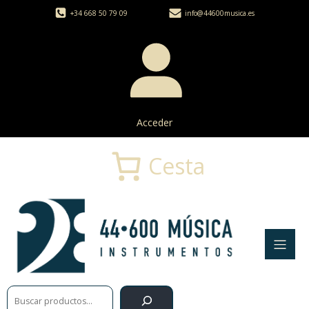
+34 668 50 79 09
info@44600musica.es
Acceder
Cesta
Buscar