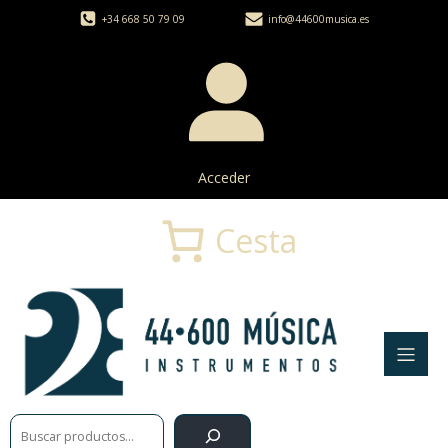
+34 668 50 79 09
info@44600musica.es
Acceder
Cesta
Buscar